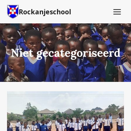
Doorgaan
Rockanjeschool
naar
inhoud
Niet gecategoriseerd