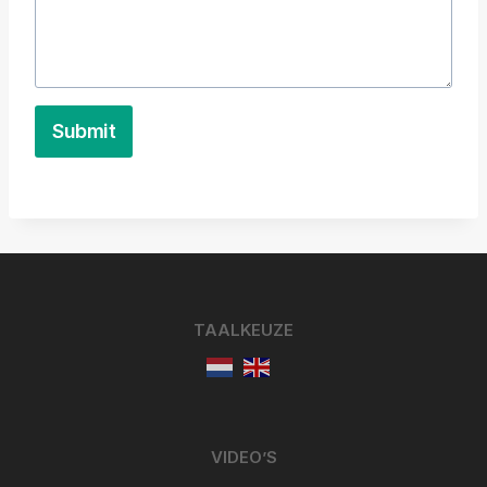
Submit
TAALKEUZE
VIDEO’S