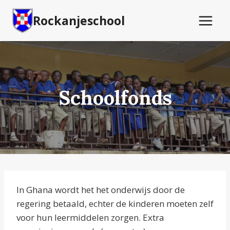
Doorgaan
Rockanjeschool
naar
inhoud
Schoolfonds
In Ghana wordt het het onderwijs door de
regering betaald, echter de kinderen moeten zelf
voor hun leermiddelen zorgen. Extra